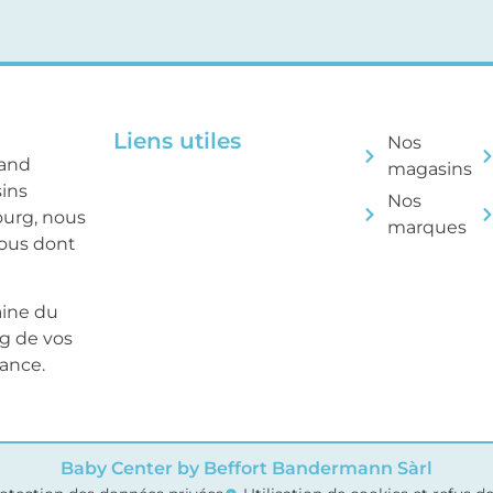
Liens utiles
Nos
rand
magasins
sins
Nos
ourg, nous
marques
tous dont
aine du
ng de vos
sance.
Baby Center by Beffort Bandermann Sàrl