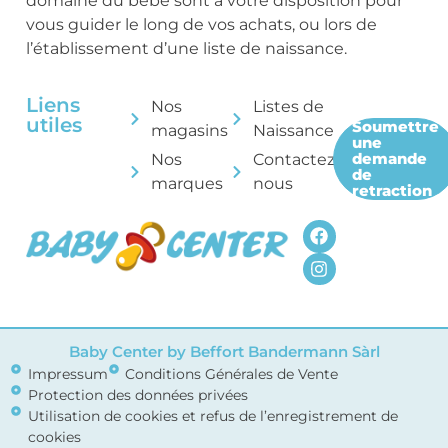
domaine du bébé sont à votre disposition pour
vous guider le long de vos achats, ou lors de
l’établissement d’une liste de naissance.
Liens
Nos
Listes de
utiles
Soumettre
magasins
Naissance
une
demande
Nos
Contactez-
de
marques
nous
retraction
Baby Center by Beffort Bandermann Sàrl
Impressum
Conditions Générales de Vente
Protection des données privées
Utilisation de cookies et refus de l’enregistrement de
cookies