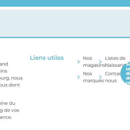
Liens utiles
Nos
Listes de
rand
S
magasins
Naissance
u
sins
d
Nos
Contactez
ourg, nous
d
marques
nous
r
tous dont
aine du
ng de vos
sance.