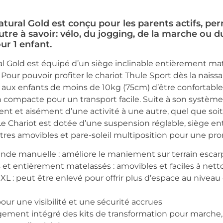
atural Gold est conçu pour les parents actifs, p
autre à savoir: vélo, du jogging, de la marche ou d
ur 1 enfant.
al Gold est équipé d’un siège inclinable entièrement m
Pour pouvoir profiter le chariot Thule Sport dès la nai
ux enfants de moins de 10kg (75cm) d’être confortablem
on compacte pour un transport facile. Suite à son systèm
 et aisément d’une activité à une autre, quel que soit le
e Chariot est dotée d’une suspension réglable, siège e
êtres amovibles et pare-soleil multiposition pour une 
nde manuelle : améliore le maniement sur terrain esca
 et entièrement matelassés : amovibles et faciles à nett
L : peut être enlevé pour offrir plus d’espace au nive
pour une visibilité et une sécurité accrues
angement intégré des kits de transformation pour marche, 