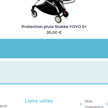
Protection pluie Stokke YOYO 0+
30,00
€
Liens utiles
Nos
rand
magasins