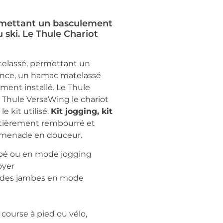
ermettant un basculement
u ski. Le Thule Chariot
atelassé, permettant un
ssance, un hamac matelassé
ent installé. Le Thule
e Thule VersaWing le chariot
 kit utilisé.
Kit jogging, kit
ntièrement rembourré et
promenade en douceur.
rpé ou en mode jogging
oyer
au des jambes en mode
course à pied ou vélo,