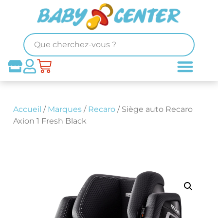
Accueil
/
Marques
/
Recaro
/ Siège auto Recaro
Axion 1 Fresh Black