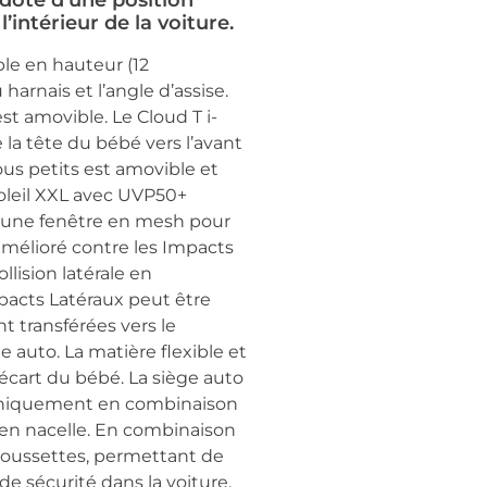
 doté d’une position
’intérieur de la voiture.
ble en hauteur (12
arnais et l’angle d’assise.
st amovible. Le Cloud T i-
a tête du bébé vers l’avant
tous petits est amovible et
soleil XXL avec UVP50+
 d’une fenêtre en mesh pour
re amélioré contre les Impacts
llision latérale en
mpacts Latéraux peut être
t transférées vers le
e auto. La matière flexible et
l’écart du bébé. La siège auto
r (uniquement en combinaison
i en nacelle. En combinaison
poussettes, permettant de
de sécurité dans la voiture,