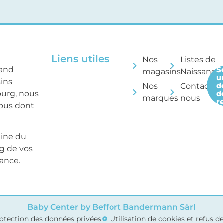
Liens utiles
Nos
Listes de
rand
S
magasins
Naissance
u
sins
d
Nos
Contactez
ourg, nous
d
marques
nous
r
tous dont
aine du
ng de vos
sance.
Baby Center by Beffort Bandermann Sàrl
otection des données privées
Utilisation de cookies et refus 