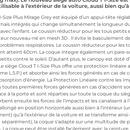
g max). Le nouveau siège auto Cloud T I-Size est
sable à l’extérieur de la voiture, aussi bien qu’à l
I-Size Plus Mirage Grey est équipé d’un appui-tête régla
rnais intégrés qui change simultanément la longueur du h
avec l’enfant. Le coussin réducteur pour les tous petits e
eur nouveau-né en mesh 3D . Il évite le basculement de l
s problèmes respiratoires. Le coussin réducteur pour les 
’enfant atteint 60cm. La coque integre également un pare-
tits contre le soleil. D’autant plus, le canopy est doté
ir. Le siège Cloud T I-Size Plus offre une protection linéai
e L.S.P.) et absorbe ainsi les forces générés en cas de co
bsorption d’énergie. La Protection Linéaire contre les I
s toutes premières forces générées en cas d’accident son
ce à la porte et sont réparties sur toute la coque du sièg
rbent ensuite les forces de l’impacts et les canalisent à 
 allongé en position horizontale aussi bien à l’intérieu
nt) qu’à l’extérieur de la voiture et se transforme ains
 séparément), la coque s’adapte sur une multitude de 
. La coque peut être installé facilement avec la ceinture 