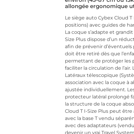
environ (45-87 cm ou 13k
allongée ergonomique utili
Le siège auto Cybex Cloud T 
positions) avec guides de ha
La coque s’adapte et grandit 
Size Plus dispose d’un réduct
afin de prévenir d’éventuel
doit être retiré dès que l
permettant de protéger les pe
faciliter la circulation de l’a
Latéraux télescopique (Systèm
association avec la coque à a
ajustée individuellement. Le
protecteur latéral prolongé fa
la structure de la coque abso
Cloud T I-Size Plus peut être
avec la base T vendu séparéme
avec des adaptateurs (vendu
devenir un vrai Travel System