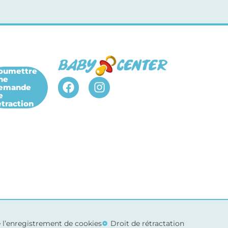
oumettre
ne
emande
-
e
etraction
de l’enregistrement de cookies
Droit de rétractation