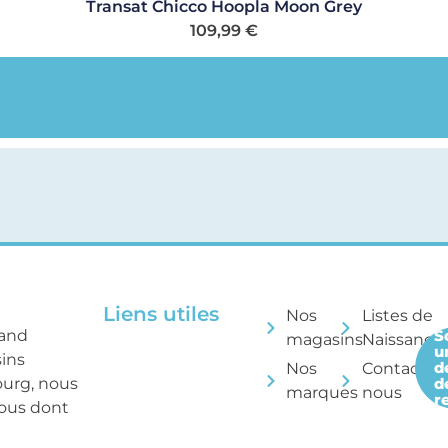
Transat Chicco Hoopla Moon Grey
109,99
€
Liens utiles
Nos
Listes de
rand
S
magasins
Naissance
u
sins
d
Nos
Contactez
ourg, nous
d
marques
nous
r
tous dont