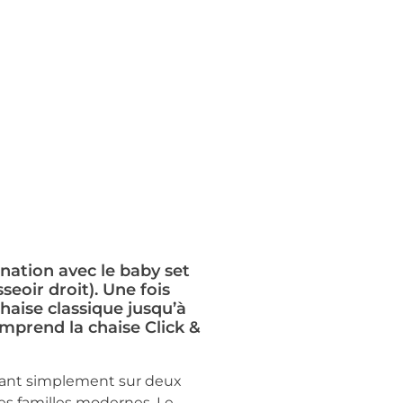
ination avec le baby set
seoir droit). Une fois
haise classique jusqu’à
omprend la chaise Click &
uyant simplement sur deux
des familles modernes. Le