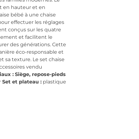
nt en hauteur et en
haise bébé à une chaise
ur effectuer les réglages
ent conçus sur les quatre
ement et facilitent le
urer des générations. Cette
manière éco-responsable et
et sa texture. Le set chaise
Accessoires vendu
iaux :
Siège, repose-pieds
 Set et plateau :
plastique