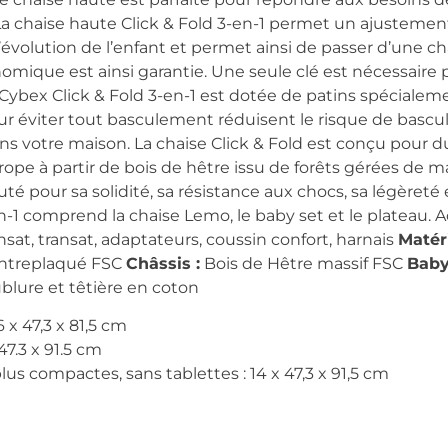
 La chaise haute Click & Fold 3-en-1 permet un ajusteme
l’évolution de l’enfant et permet ainsi de passer d’une c
mique est ainsi garantie. Une seule clé est nécessaire po
 Cybex Click & Fold 3-en-1 est dotée de patins spécialem
r éviter tout basculement réduisent le risque de bascul
ns votre maison. La chaise Click & Fold est conçu pour d
rope à partir de bois de hêtre issu de forêts gérées de 
té pour sa solidité, sa résistance aux chocs, sa légèreté 
n-1 comprend la chaise Lemo, le baby set et le plateau. 
sat, transat, adaptateurs, coussin confort, harnais
Matér
ontreplaqué FSC
Châssis :
Bois de Hêtre massif FSC
Baby
blure et têtière en coton
 x 47,3 x 81,5 cm
47.3 x 91.5 cm
lus compactes, sans tablettes : 14 x 47,3 x 91,5 cm