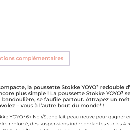
ations complémentaires
 compacte, la poussette Stokke YOYO³ redouble d’agi
ncore plus simple ! La poussette Stokke YOYO³ se p
 bandoulière, se faufile partout. Attrapez un me
volez – vous à l’autre bout du monde* !
okke YOYO³ 6+ Noir/Stone fait peau neuve pour gagner e
dre renforcé, des suspensions indépendantes sur les 4 r