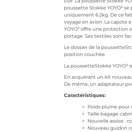
cuir. La poussette Stokke YOY
poussette Stokke YOYO³ se 
uniquement 6.2kg. De ce fai
voyage en avion. La capote e
YOYO³ offre une protection 
portage. Ses textiles sont f
Le dossier de la poussetteSto
position couchée.
La poussetteStokke YOYO³ est
En acquérant un kit nouveau 
De même, un adaptateur pour 
Caractéristiques:
Poids plume pour u
Taille bagage cabin
Nouvelle assise : n
Nouveau guidon con