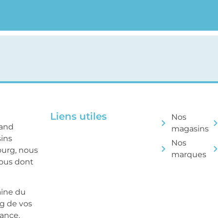
Liens utiles
Nos
rand
magasins
sins
Nos
ourg, nous
marques
tous dont
aine du
ng de vos
sance.