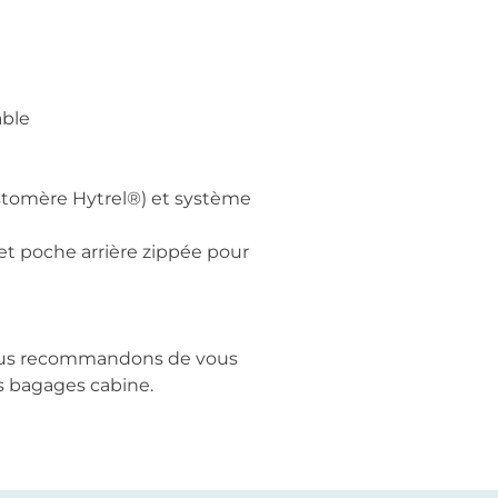
able
astomère Hytrel®) et système
et poche arrière zippée pour
 vous recommandons de vous
es bagages cabine.