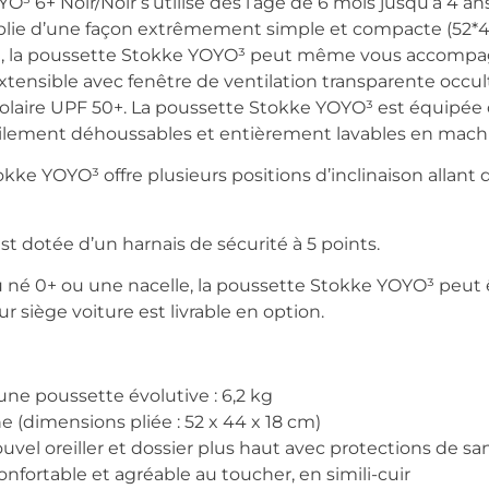
O³ 6+ Noir/Noir s’utilise dès l’âge de 6 mois jusqu’à 4 an
plie d’une façon extrêmement simple et compacte (52*
t, la poussette Stokke YOYO³ peut même vous accompag
xtensible avec fenêtre de ventilation transparente occu
solaire UPF 50+. La poussette Stokke YOYO³ est équipée
acilement déhoussables et entièrement lavables en machin
kke YOYO³ offre plusieurs positions d’inclinaison allant 
 dotée d’un harnais de sécurité à 5 points.
né 0+ ou une nacelle, la poussette Stokke YOYO³ peut êtr
siège voiture est livrable en option.
ne poussette évolutive : 6,2 kg
e (dimensions pliée : 52 x 44 x 18 cm)
ouvel oreiller et dossier plus haut avec protections de 
fortable et agréable au toucher, en simili-cuir