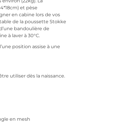
s environ (22kg). La
44*18cm) et pèse
ner en cabine lors de vos
ltable de la poussette Stokke
 d’une bandoulière de
e à laver à 30°C.
d’une position assise à une
e utiliser dès la naissance.
sangle en mesh