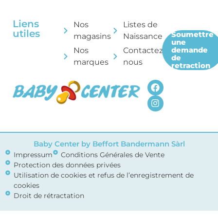
Liens
Nos
Listes de
utiles
Soumettre
magasins
Naissance
une
demande
Nos
Contactez-
de
marques
nous
retraction
Baby Center by Beffort Bandermann Sàrl
Impressum
Conditions Générales de Vente
Protection des données privées
Utilisation de cookies et refus de l’enregistrement de
cookies
Droit de rétractation