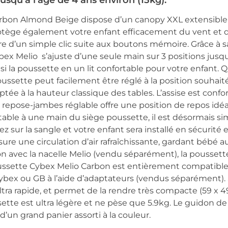
 jusqu’à l’âge de 4 ans environ (15kg).
rbon Almond Beige dispose d’un canopy XXL extensible 
rotège également votre enfant efficacement du vent et d
tire d’un simple clic suite aux boutons mémoire. Grâce à 
bex Melio s’ajuste d’une seule main sur 3 positions jusqu
si la poussette en un lit confortable pour votre enfant.
poussette peut facilement être réglé à la position souha
ptée à la hauteur classique des tables. L’assise est confo
e repose-jambes réglable offre une position de repos idé
le à une main du siège poussette, il est désormais sim
ez sur la sangle et votre enfant sera installé en sécurite
re une circulation d’air rafraîchissante, gardant bébé au 
 avec la nacelle Melio (vendu séparément), la poussett
ussette Cybex Melio Carbon est entièrement compatible 
ybex ou GB à l’aide d’adaptateurs (vendus séparément). 
ltra rapide, et permet de la rendre très compacte (59 x 49
ette est ultra légère et ne pèse que 5.9kg. Le guidon de
d’un grand panier assorti à la couleur.