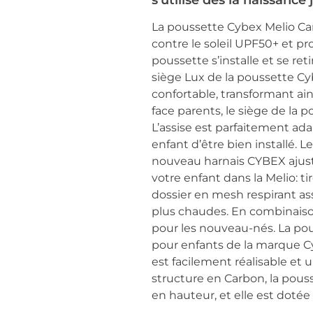
s’utilise dès la naissance
La poussette Cybex Melio Ca
contre le soleil UPF50+ et p
poussette s’installe et se re
siège Lux de la poussette Cy
confortable, transformant ain
face parents, le siège de la 
L’assise est parfaitement ada
enfant d’être bien installé. L
nouveau harnais CYBEX ajustab
votre enfant dans la Melio: tir
dossier en mesh respirant assu
plus chaudes. En combinaison
pour les nouveau-nés. La po
pour enfants de la marque C
est facilement réalisable et u
structure en Carbon, la pouss
en hauteur, et elle est dotée 