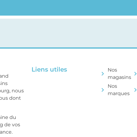
Liens utiles
Nos
rand
magasins
sins
Nos
ourg, nous
marques
tous dont
aine du
ng de vos
sance.