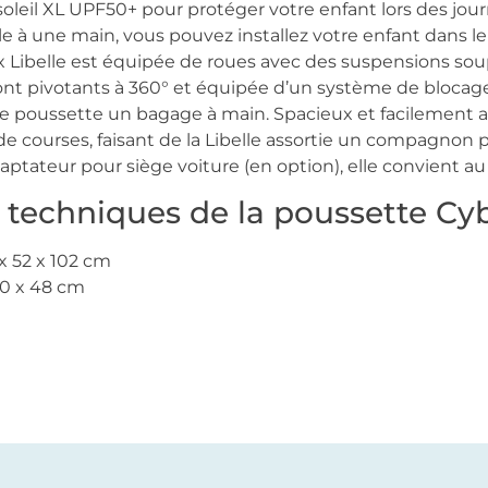
leil XL UPF50+ pour protéger votre enfant lors des journ
 à une main, vous pouvez installez votre enfant dans le
ex Libelle est équipée de roues avec des suspensions so
sont pivotants à 360° et équipée d’un système de bloca
re poussette un bagage à main. Spacieux et facilement a
de courses, faisant de la Libelle assortie un compagnon 
ptateur pour siège voiture (en option), elle convient au 
 techniques de la poussette Cyb
x 52 x 102 cm
20 x 48 cm