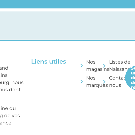
Liens utiles
Nos
Listes de
rand
S
magasins
Naissance
u
sins
d
Nos
Contactez
ourg, nous
d
marques
nous
r
tous dont
aine du
ng de vos
sance.