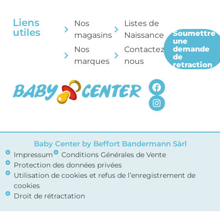
Liens
Nos
Listes de
utiles
Soumettre
magasins
Naissance
une
demande
Nos
Contactez-
de
marques
nous
retraction
Baby Center by Beffort Bandermann Sàrl
Impressum
Conditions Générales de Vente
Protection des données privées
Utilisation de cookies et refus de l’enregistrement de
cookies
Droit de rétractation