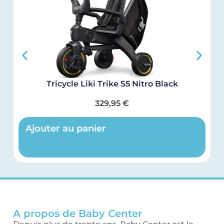
Tricycle Liki Trike S5 Nitro Black
C
329,95
€
Ajouter au panier
A propos de Baby Center