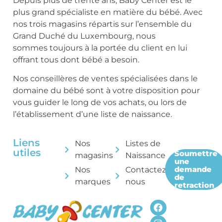
Depuis plus de trente ans, Baby Center est le
plus grand spécialiste en matière du bébé. Avec
nos trois magasins répartis sur l’ensemble du
Grand Duché du Luxembourg, nous
sommes toujours à la portée du client en lui
offrant tous dont bébé a besoin.
Nos conseillères de ventes spécialisées dans le
domaine du bébé sont à votre disposition pour
vous guider le long de vos achats, ou lors de
l’établissement d’une liste de naissance.
Liens
Nos
Listes de
utiles
Soumettre
magasins
Naissance
une
demande
Nos
Contactez-
de
marques
nous
retraction