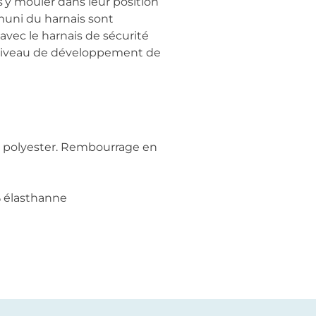
s’y mouler dans leur position
muni du harnais sont
 avec le harnais de sécurité
 du niveau de développement de
% polyester. Rembourrage en
% élasthanne