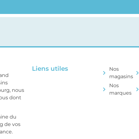
Liens utiles
Nos
rand
magasins
sins
Nos
ourg, nous
marques
tous dont
aine du
ng de vos
sance.