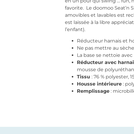
en un pouf qui swing … fun, n
favorite. Le doomoo Seat’n S
amovibles et lavables est re
est laissée à la libre appréc
l’enfant).
Réducteur harnais et h
Ne pas mettre au sèche
La base se nettoie avec
Réducteur avec harnai
mousse de polyuréthan
Tissu
: 76 % polyester, 
Housse intérieure
: pol
Remplissage
: microbil