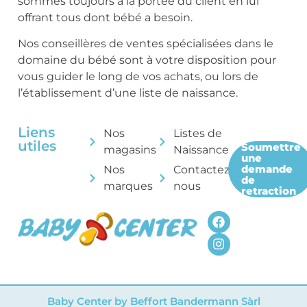
sommes toujours à la portée du client en lui
offrant tous dont bébé a besoin.
Nos conseillères de ventes spécialisées dans le
domaine du bébé sont à votre disposition pour
vous guider le long de vos achats, ou lors de
l’établissement d’une liste de naissance.
Liens
Nos
Listes de
utiles
Soumettre
magasins
Naissance
une
demande
Nos
Contactez-
de
marques
nous
retraction
Baby Center by Beffort Bandermann Sàrl