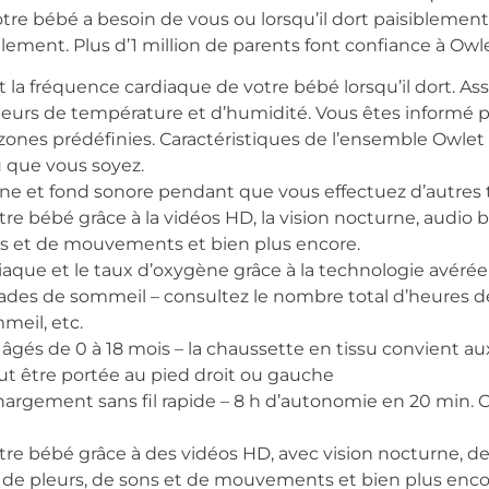
tre bébé a besoin de vous ou lorsqu’il dort paisiblement
llement. Plus d’1 million de parents font confiance à Ow
 la fréquence cardiaque de votre bébé lorsqu’il dort. As
teurs de température et d’humidité. Vous êtes informé 
es zones prédéfinies. Caractéristiques de l’ensemble Ow
ù que vous soyez.
ne et fond sonore pendant que vous effectuez d’autres t
e bébé grâce à la vidéos HD, la vision nocturne, audio b
ns et de mouvements et bien plus encore.
aque et le taux d’oxygène grâce à la technologie avéré
 stades de sommeil – consultez le nombre total d’heures
mmeil, etc.
âgés de 0 à 18 mois – la chaussette en tissu convient au
eut être portée au pied droit ou gauche
argement sans fil rapide – 8 h d’autonomie en 20 min. 
e bébé grâce à des vidéos HD, avec vision nocturne, d
s de pleurs, de sons et de mouvements et bien plus enc