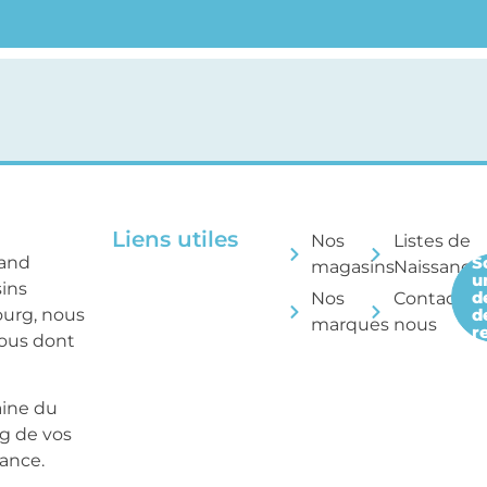
Liens utiles
Nos
Listes de
rand
S
magasins
Naissance
u
sins
d
Nos
Contactez
ourg, nous
d
marques
nous
r
tous dont
aine du
ng de vos
sance.