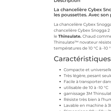
Description
La chancelière Cybex Sno
les poussettes. Avec son
La chancelière Cybex Snogga 
chancelière Cybex Snogga 2 d
le
Thinsulate.
Chaud comme l
Thinsulate™ novateur résiste
températures de 10 °C à -10 °
Caractéristique
Compacte et universelle
Très légère, pesant s
Facile à transporter da
utilisable de 10 à -10 °C
garnissage 3M Thinsulat
Résiste très bien à l’hu
Lavable en machine à 3