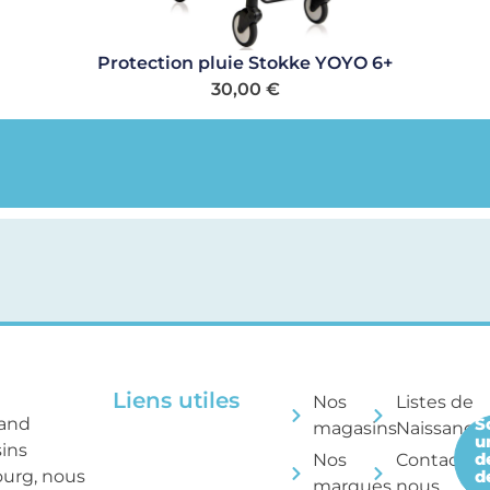
Protection pluie Stokke YOYO 6+
30,00
€
Liens utiles
Nos
Listes de
rand
S
magasins
Naissance
u
sins
d
Nos
Contactez
ourg, nous
d
marques
nous