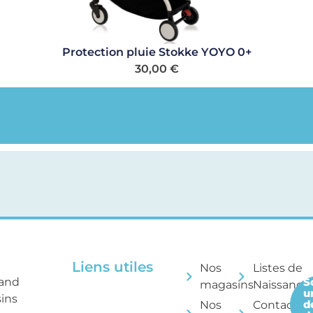
Protection pluie Stokke YOYO 0+
30,00
€
Liens utiles
Nos
Listes de
rand
S
magasins
Naissance
u
sins
d
Nos
Contactez