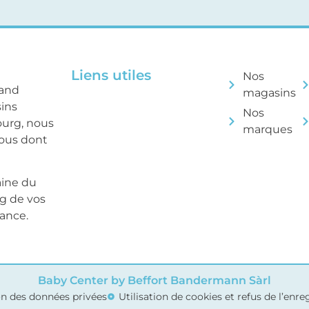
Liens utiles
Nos
rand
magasins
sins
Nos
ourg, nous
marques
tous dont
aine du
ng de vos
sance.
Baby Center by Beffort Bandermann Sàrl
on des données privées
Utilisation de cookies et refus de l’enr