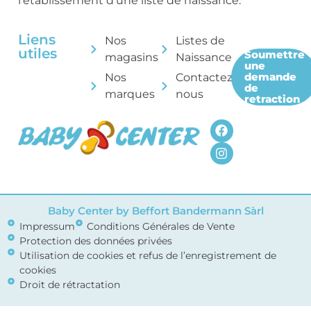
l’établissement d’une liste de naissance.
Liens
Nos
Listes de
utiles
Soumettre
magasins
Naissance
une
demande
Nos
Contactez-
de
marques
nous
retraction
Baby Center by Beffort Bandermann Sàrl
Impressum
Conditions Générales de Vente
Protection des données privées
Utilisation de cookies et refus de l’enregistrement de
cookies
Droit de rétractation