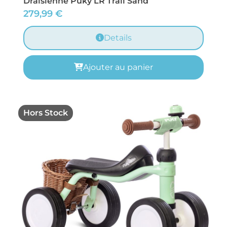
Draisienne Puky LR Trail Sand
279,99
€
Details
Ajouter au panier
Hors Stock