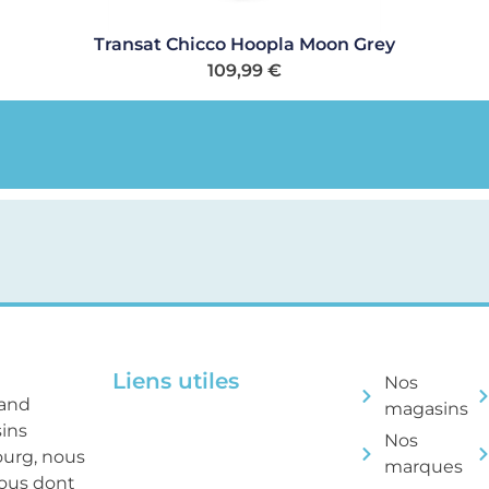
Transat Chicco Hoopla Moon Grey
109,99
€
Liens utiles
Nos
rand
magasins
sins
Nos
ourg, nous
marques
tous dont