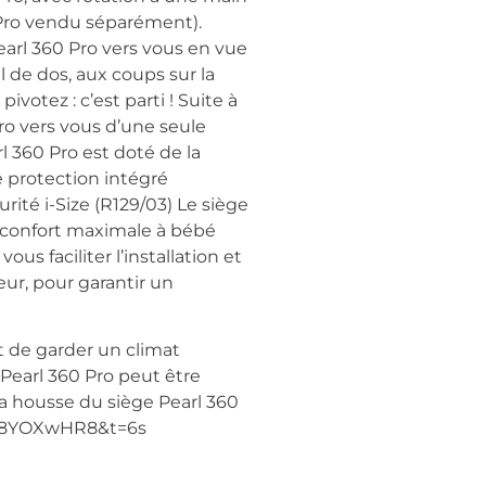
Pro vendu séparément).
earl 360 Pro vers vous en vue
l de dos, aux coups sur la
ivotez : c’est parti ! Suite à
Pro vers vous d’une seule
l 360 Pro est doté de la
e protection intégré
rité i-Size (R129/03) Le siège
n confort maximale à bébé
us faciliter l’installation et
eur, pour garantir un
t de garder un climat
i Pearl 360 Pro peut être
a housse du siège Pearl 360
=eFE8YOXwHR8&t=6s