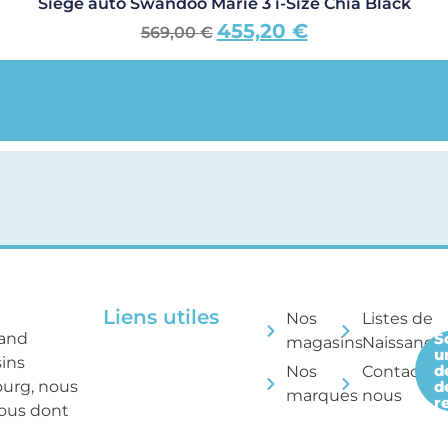
Siège auto Swandoo Marie 3 i-Size Chia Black
455,20
€
569,00
€
Liens utiles
Nos
Listes de
rand
S
magasins
Naissance
u
sins
d
Nos
Contactez
ourg, nous
d
marques
nous
r
tous dont