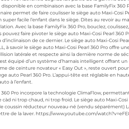
disponible en combinaison avec la base FamilyFix 360 
aire permet de faire coulisser le siège auto Maxi-Cosi P
super facile l’enfant dans le siège. Dites au revoir au ma
llation. Avec la base FamilyFix 360 Pro, bouclez, coulissez, p
s pouvez faire pivoter le siège auto Maxi-Cosi Pearl 360 
n d’inclinaison de ce dernier. Le siège auto Maxi-Cosi Pear
 à savoir le siège auto Maxi-Cosi Pearl 360 Pro offre un
ision latérale et respecte ainsi la dernière norme de sécu
 est équipé d’un système d’harnais intelligent offrant u
me de ceinture novateur « Easy Out », reste ouvert pour vo
iège auto Pearl 360 Pro. L’appui-tête est réglable en haut
uto à l’enfant.
l 360 Pro incorpore la technologie ClimaFlow, permettan
e càd ni trop chaud, ni trop froid. Le siège auto Maxi-Cos
ec le coussin réducteur nouveau-né (vendu séparément) L
ettre de la laver. https://www.youtube.com/watch?v