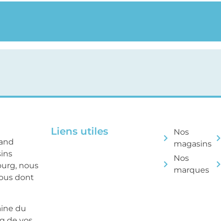
Liens utiles
Nos
rand
magasins
sins
Nos
ourg, nous
marques
tous dont
aine du
ng de vos