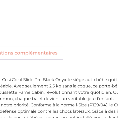
ations complémentaires
-Cosi Coral Slide Pro Black Onyx, le siège auto bébé qui
éable. Avec seulement 2,5 kg sans la coque, ce porte-bé
ussette Fame Cabin, révolutionnant votre quotidien. Que
mmun, chaque trajet devient un véritable jeu d’enfant.
 notre priorité. Conforme à la norme i-Size (R129/04), le Co
éfense optimale contre les chocs latéraux. Grâce à des in
il si le porte-bébé est correctement installé, vous offrant