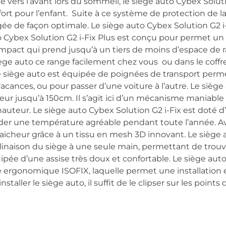
e vers l’avant lors du sommeil, le siège auto Cybex Soluti
ort pour l’enfant. Suite à ce système de protection de la 
gée de façon optimale. Le siège auto Cybex Solution G2 i
Cybex Solution G2 i-Fix Plus est conçu pour permet un tr
pact qui prend jusqu’à un tiers de moins d’espace de 
e siège auto ce range facilement chez vous ou dans le coffr
le siège auto est équipée de poignées de transport pe
acances, ou pour passer d’une voiture à l’autre. Le siège
teur jusqu’à 150cm. Il s’agit ici d’un mécanisme maniabl
auteur. Le siège auto Cybex Solution G2 i-Fix est doté d
er une température agréable pendant toute l’année. Ave
raicheur grâce à un tissu en mesh 3D innovant. Le siège 
linaison du siège à une seule main, permettant de trouve
ipée d’une assise très doux et confortable. Le siège auto
 ergonomique ISOFIX, laquelle permet une installation en
installer le siège auto, il suffit de le clipser sur les poin