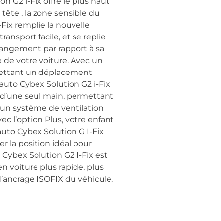
on G2 i-Fix offre le plus haut
tête , la zone sensible du
-Fix remplie la nouvelle
ansport facile, et se replie
rangement par rapport à sa
e de votre voiture. Avec un
rmettant un déplacement
 auto Cybex Solution G2 i-Fix
e d’une seul main, permettant
’un système de ventilation
c l’option Plus, votre enfant
auto Cybex Solution G I-Fix
r la position idéal pour
 Cybex Solution G2 I-Fix est
 voiture plus rapide, plus
ts d’ancrage ISOFIX du véhicule.