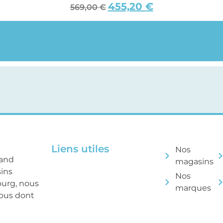
455,20
€
569,00
€
Liens utiles
Nos
rand
magasins
sins
Nos
ourg, nous
marques
tous dont