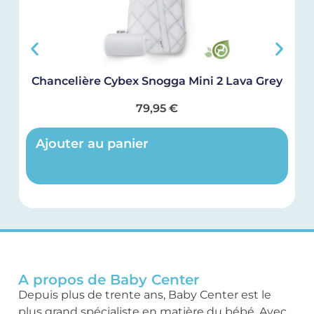
Chancelière Cybex Snogga Mini 2 Lava Grey
C
79,95
€
Ajouter au panier
A propos de Baby Center
Depuis plus de trente ans, Baby Center est le
plus grand spécialiste en matière du bébé. Avec