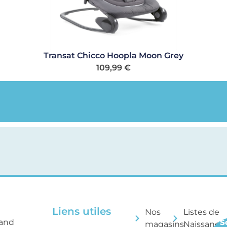
Transat Chicco Hoopla Moon Grey
109,99
€
Liens utiles
Nos
Listes de
rand
S
magasins
Naissance