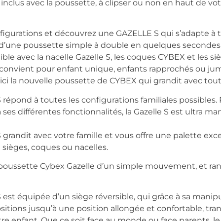
 inclus avec la poussette, à clipser ou non en haut de vo
figurations et découvrez une GAZELLE S qui s’adapte à to
e d’une poussette simple à double en quelques secondes
ble avec la nacelle Gazelle S, les coques CYBEX et les siè
 convient pour enfant unique, enfants rapprochés ou jum
ici la nouvelle poussette de CYBEX qui grandit avec toute 
répond à toutes les configurations familiales possibles.
es différentes fonctionnalités, la Gazelle S est ultra mani
 grandit avec votre famille et vous offre une palette exc
 sièges, coques ou nacelles.
 la poussette Cybex Gazelle d’un simple mouvement, et ra
est équipée d’un siège réversible, qui grâce à sa manipu
sitions jusqu’à une position allongée et confortable, tra
tre enfant. Que ce soit face au monde ou face parents, l