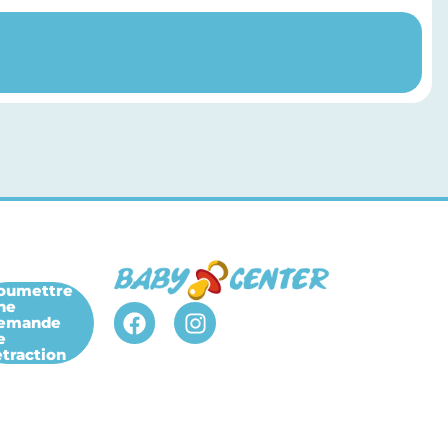
oumettre
ne
emande
-
e
etraction