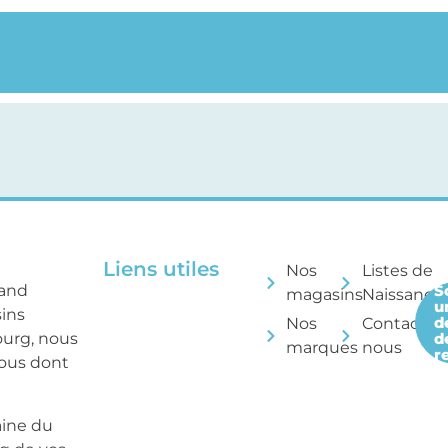
Liens utiles
Nos
Listes de
rand
S
magasins
Naissance
u
sins
d
Nos
Contactez
ourg, nous
d
marques
nous
r
tous dont
aine du