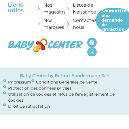
Liens
Nos
Listes de
utiles
Soumettre
magasins
Naissance
une
demande
Nos
Contactez-
de
marques
nous
retraction
Baby Center by Beffort Bandermann Sàrl
Impressum
Conditions Générales de Vente
Protection des données privées
Utilisation de cookies et refus de l’enregistrement de
cookies
Droit de rétractation