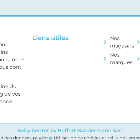
Liens utiles
Nos
rand
magasins
sins
Nos
ourg, nous
marques
tous dont
aine du
ng de vos
sance.
Baby Center by Beffort Bandermann Sàrl
on des données privées
Utilisation de cookies et refus de l’enr