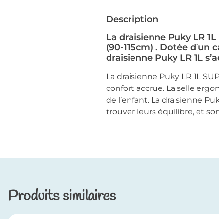
Description
La draisienne Puky LR 1L
(90-115cm) . Dotée d’un c
draisienne Puky LR 1L s’a
La draisienne Puky LR 1L SU
confort accrue. La selle erg
de l’enfant. La draisienne P
trouver leurs équilibre, et s
Produits similaires