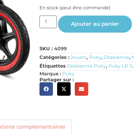
En stock (peut être commandé)
Ajouter au panier
SKU :
4099
Catégories :
Jouets
,
Puky
,
Draisienne
,
Étiquettes
Draisienne Puky
,
Puky LR 1L
Marque :
Puky
Partager sur :
ations complémentaires