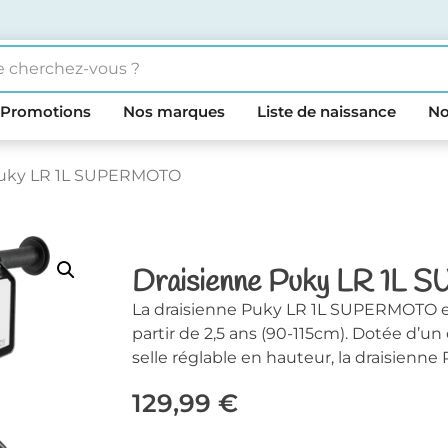
Promotions
Nos marques
Liste de naissance
No
 Puky LR 1L SUPERMOTO
Draisienne Puky LR 1
La draisienne Puky LR 1L SUPERMOTO es
partir de 2,5 ans (90-115cm). Dotée d’un
selle réglable en hauteur, la draisienne
129,99
€