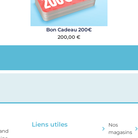
Bon Cadeau 200€
200,00
€
Liens utiles
Nos
rand
magasins