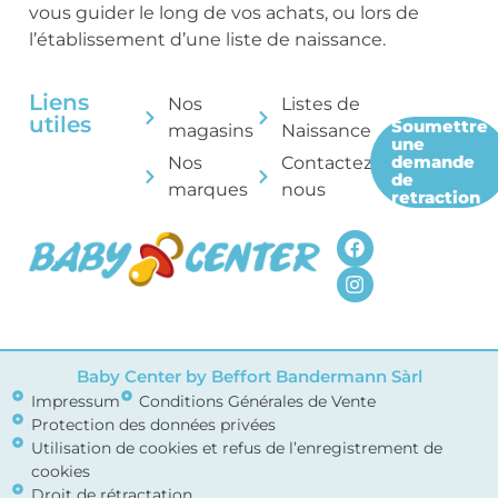
vous guider le long de vos achats, ou lors de
l’établissement d’une liste de naissance.
Liens
Nos
Listes de
utiles
Soumettre
magasins
Naissance
une
demande
Nos
Contactez-
de
marques
nous
retraction
Baby Center by Beffort Bandermann Sàrl
Impressum
Conditions Générales de Vente
Protection des données privées
Utilisation de cookies et refus de l’enregistrement de
cookies
Droit de rétractation