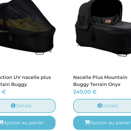
ction UV nacelle plus
Nacelle Plus Mountain
tain Buggy
Buggy Terrain Onyx
9
€
249,00
€
Details
Details
Ajouter au panier
Ajouter au panier