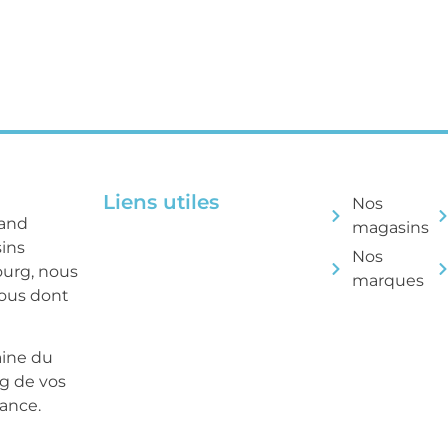
Liens utiles
Nos
rand
magasins
sins
Nos
ourg, nous
marques
tous dont
aine du
ng de vos
sance.