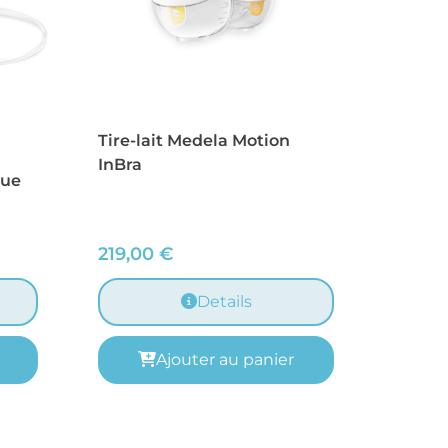
Tire-lait Medela Motion
InBra
que
219,00
€
Details
Ajouter au panier