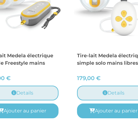
lait Medela électrique
Tire-lait Medela électri
e Freestyle mains
simple solo mains libres
00
€
179,00
€
Details
Details
Ajouter au panier
Ajouter au panier