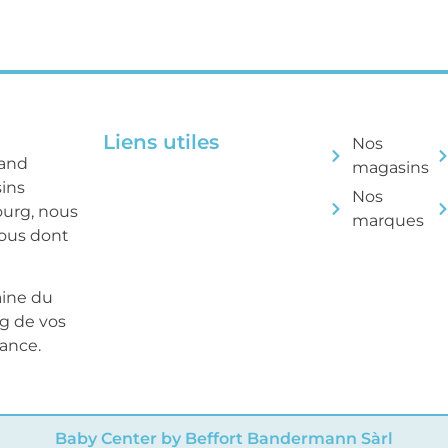
Liens utiles
Nos
rand
magasins
sins
Nos
ourg, nous
marques
tous dont
aine du
ng de vos
sance.
Baby Center by Beffort Bandermann Sàrl