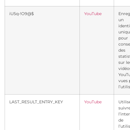
iU5q-!O9@$
YouTube
Enreg
un
identi
uniqu
pour
conse
des
stati
sur le
vidéo
YouT
vues 
l’util
LAST_RESULT_ENTRY_KEY
YouTube
Utili
suivr
l’inte
de
l’util