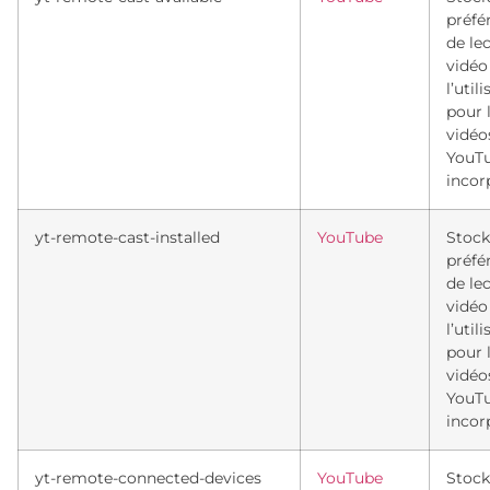
préfé
de le
vidéo
l’util
pour 
vidéo
YouT
incor
yt-remote-cast-installed
YouTube
Stock
préfé
de le
vidéo
l’util
pour 
vidéo
YouT
incor
yt-remote-connected-devices
YouTube
Stock