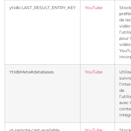
ytidb::LAST_RESULT_ENTRY_KEY
YouTube
Stock
préfé
de le
vidéo
l’util
pour 
vidéo
YouT
incor
YtIdbMeta#databases
YouTube
Utili
suivr
l’inte
de
l’util
avec 
cont
intég
yt-remote-cast-available
YouTube
Stock