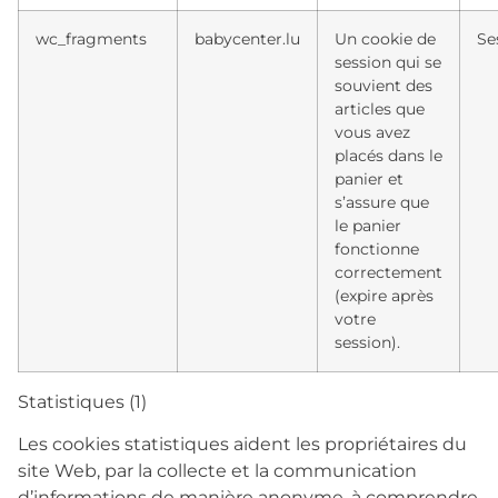
wc_fragments
babycenter.lu
Un cookie de
Se
session qui se
souvient des
articles que
vous avez
placés dans le
panier et
s’assure que
le panier
fonctionne
correctement
(expire après
votre
session).
Statistiques (1)
Les cookies statistiques aident les propriétaires du
site Web, par la collecte et la communication
d’informations de manière anonyme, à comprendre