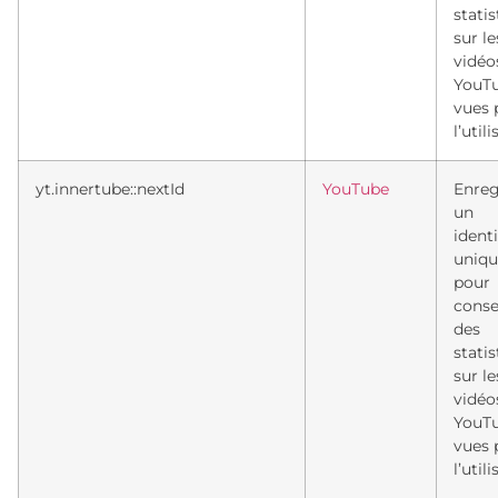
stati
sur le
vidéo
YouT
vues 
l’util
yt.innertube::nextId
YouTube
Enreg
un
identi
uniqu
pour
conse
des
stati
sur le
vidéo
YouT
vues 
l’util