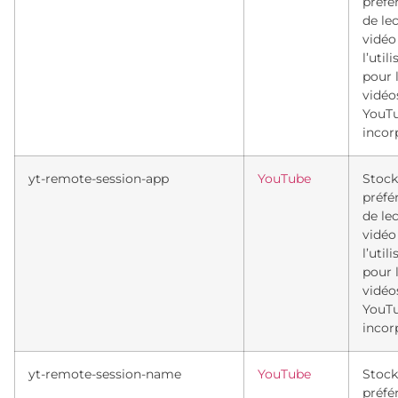
préfé
de le
vidéo
l’util
pour 
vidéo
YouT
incor
yt-remote-session-app
YouTube
Stock
préfé
de le
vidéo
l’util
pour 
vidéo
YouT
incor
yt-remote-session-name
YouTube
Stock
préfé