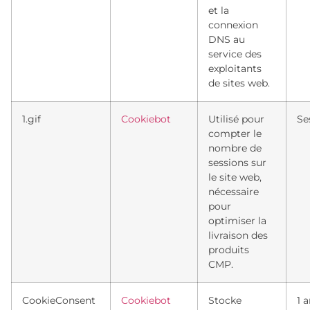
et la
connexion
DNS au
service des
exploitants
de sites web.
1.gif
Cookiebot
Utilisé pour
Se
compter le
nombre de
sessions sur
le site web,
nécessaire
pour
optimiser la
livraison des
produits
CMP.
CookieConsent
Cookiebot
Stocke
1 