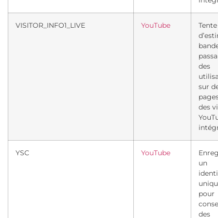
intég
VISITOR_INFO1_LIVE
YouTube
Tente
d’est
band
passa
des
utilis
sur d
pages
des v
YouT
intég
YSC
YouTube
Enreg
un
identi
uniqu
pour
conse
des