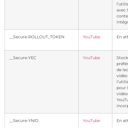
l’util
avec 
cont
intég
__Secure-ROLLOUT_TOKEN
YouTube
En at
__Secure-YEC
YouTube
Stock
préfé
de le
vidéo
l’util
pour 
vidéo
YouT
incor
__Secure-YNID
YouTube
En at