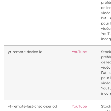
préfé
de le
vidéo
l’util
pour 
vidéo
YouT
incor
yt-remote-device-id
YouTube
Stock
préfé
de le
vidéo
l’util
pour 
vidéo
YouT
incor
yt-remote-fast-check-period
YouTube
Stock