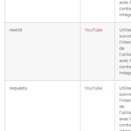
avec 
cont
intég
nextId
YouTube
Utili
suivr
l’inte
de
l’util
avec 
cont
intég
requests
YouTube
Utili
suivr
l’inte
de
l’util
avec 
cont