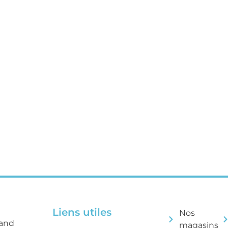
Liens utiles
Nos
rand
magasins